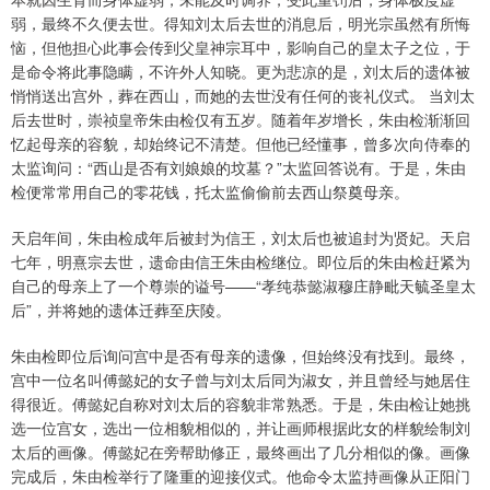
弱，最终不久便去世。得知刘太后去世的消息后，明光宗虽然有所悔
恼，但他担心此事会传到父皇神宗耳中，影响自己的皇太子之位，于
是命令将此事隐瞒，不许外人知晓。更为悲凉的是，刘太后的遗体被
悄悄送出宫外，葬在西山，而她的去世没有任何的丧礼仪式。 当刘太
后去世时，崇祯皇帝朱由检仅有五岁。随着年岁增长，朱由检渐渐回
忆起母亲的容貌，却始终记不清楚。但他已经懂事，曾多次向侍奉的
太监询问：“西山是否有刘娘娘的坟墓？”太监回答说有。于是，朱由
检便常常用自己的零花钱，托太监偷偷前去西山祭奠母亲。
天启年间，朱由检成年后被封为信王，刘太后也被追封为贤妃。天启
七年，明熹宗去世，遗命由信王朱由检继位。即位后的朱由检赶紧为
自己的母亲上了一个尊崇的谥号——“孝纯恭懿淑穆庄静毗天毓圣皇太
后”，并将她的遗体迁葬至庆陵。
朱由检即位后询问宫中是否有母亲的遗像，但始终没有找到。最终，
宫中一位名叫傅懿妃的女子曾与刘太后同为淑女，并且曾经与她居住
得很近。傅懿妃自称对刘太后的容貌非常熟悉。于是，朱由检让她挑
选一位宫女，选出一位相貌相似的，并让画师根据此女的样貌绘制刘
太后的画像。傅懿妃在旁帮助修正，最终画出了几分相似的像。画像
完成后，朱由检举行了隆重的迎接仪式。他命令太监持画像从正阳门