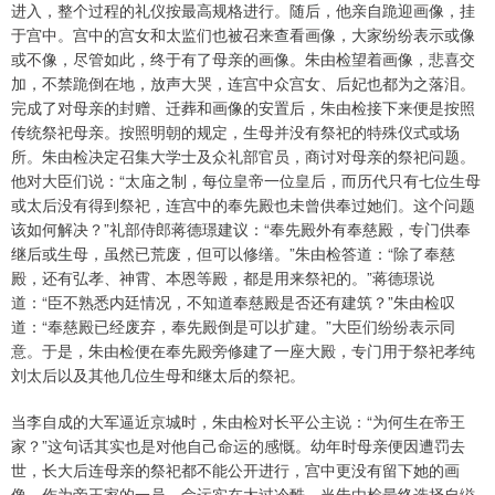
进入，整个过程的礼仪按最高规格进行。随后，他亲自跪迎画像，挂
于宫中。宫中的宫女和太监们也被召来查看画像，大家纷纷表示或像
或不像，尽管如此，终于有了母亲的画像。朱由检望着画像，悲喜交
加，不禁跪倒在地，放声大哭，连宫中众宫女、后妃也都为之落泪。
完成了对母亲的封赠、迁葬和画像的安置后，朱由检接下来便是按照
传统祭祀母亲。按照明朝的规定，生母并没有祭祀的特殊仪式或场
所。朱由检决定召集大学士及众礼部官员，商讨对母亲的祭祀问题。
他对大臣们说：“太庙之制，每位皇帝一位皇后，而历代只有七位生母
或太后没有得到祭祀，连宫中的奉先殿也未曾供奉过她们。这个问题
该如何解决？”礼部侍郎蒋德璟建议：“奉先殿外有奉慈殿，专门供奉
继后或生母，虽然已荒废，但可以修缮。”朱由检答道：“除了奉慈
殿，还有弘孝、神霄、本恩等殿，都是用来祭祀的。”蒋德璟说
道：“臣不熟悉内廷情况，不知道奉慈殿是否还有建筑？”朱由检叹
道：“奉慈殿已经废弃，奉先殿倒是可以扩建。”大臣们纷纷表示同
意。于是，朱由检便在奉先殿旁修建了一座大殿，专门用于祭祀孝纯
刘太后以及其他几位生母和继太后的祭祀。
当李自成的大军逼近京城时，朱由检对长平公主说：“为何生在帝王
家？”这句话其实也是对他自己命运的感慨。幼年时母亲便因遭罚去
世，长大后连母亲的祭祀都不能公开进行，宫中更没有留下她的画
像。作为帝王家的一员，命运实在太过冷酷。当朱由检最终选择自缢