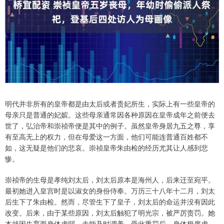
明代并非所有的皇帝都是由太后或者贵妃所生，实际上有一些皇帝的
母亲只是普通的妃嫔。这些母亲通常因各种原因在皇帝成年之前便去
世了，弘治帝和崇祯帝便是其中的例子。虽然皇帝身居九五之尊，享
有至高无上的权力，但在母爱这一方面，他们可能连普通百姓都不
如，这无疑是他们的悲哀。崇祯皇帝朱由检的经历尤其让人感到悲
惨。
崇祯帝的生母是孝纯刘太后，刘太后原本是海州人，后来迁至宛平。
最初她进入皇宫时是以淑女的身份侍奉。万历三十八年十二月，刘太
后生下了朱由检。然而，尽管生下了皇子，刘太后的命运并没有因此
改变。后来，由于某些原因，刘太后触犯了明光宗，被严厉责罚。她
本就因生育而身体虚弱，未能及时调养，受此重罚后，身体极度虚