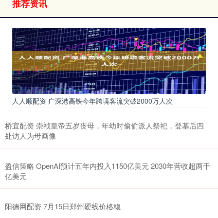
推荐资讯
人人顺配资 广深港高铁今年跨境客流突破2000万人次
桥宜配资 崇祯皇帝五岁丧母，年幼时偷偷派人祭祀，登基后四
处访人为母画像
盈信策略 OpenAI预计五年内投入1150亿美元 2030年营收超两千
亿美元
阳德网配资 7月15日郑州硬线价格稳