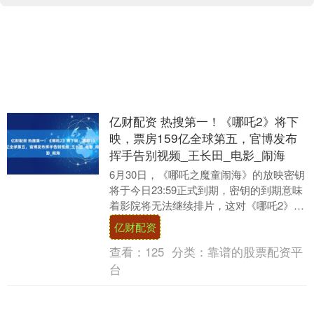
亿财配资 热搜第一！《哪吒2》将下
映，票房159亿全球第五，官博发布
挥手告别视频_王长田_电影_闹海
6月30日，《哪吒之魔童闹海》的放映密钥
将于今日23:59正式到期，密钥的到期意味
着影院将无法继续排片，这对《哪吒2》的
上映状况也带来了不确定性，或许其即将
亿财配资
下映....
查看：
125
分类：
靠谱的股票配资平
台